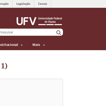
rmação
Legislação
Canais
nstitucional
Mais
21)