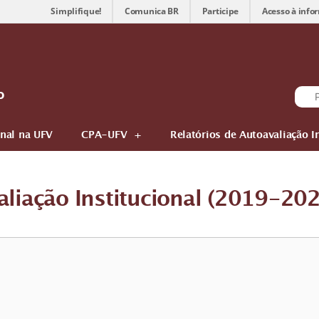
Simplifique!
Comunica BR
Participe
Acesso à info
o
onal na UFV
CPA-UFV
Relatórios de Autoavaliação I
aliação Institucional (2019-20