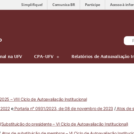
Simplifique!
Comunica BR
Participe
Acesso à info
o
onal na UFV
CPA-UFV
Relatórios de Autoavaliação I
25 – VIII Ciclo de Autoavaliação Institucional
 2022
e
Portaria n° 0931/2023, de 08 de novembro de 2023
/
Atos de s
Substituição do presidente – VI Ciclo de Autoavaliação Institucional)
/
Atos de substituição de membros – VI Ciclo de Autoavaliação Instituci