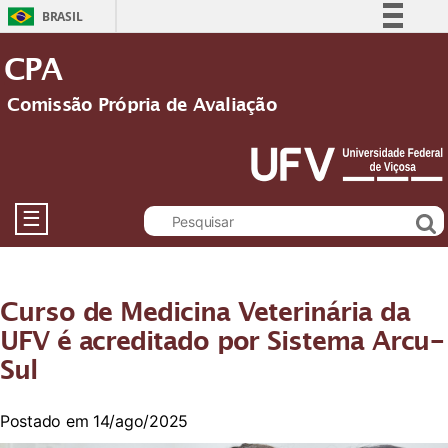
BRASIL
Simplifique!
CPA
Comunica BR
Comissão Própria de Avaliação
Participe
Acesso à informação
Legislação
Canais
☰
Curso de Medicina Veterinária da
UFV é acreditado por Sistema Arcu-
Sul
Postado em 14/ago/2025