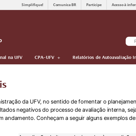
Simplifique!
Comunica BR
Participe
Acesso à info
o
onal na UFV
CPA-UFV
Relatórios de Autoavaliação I
is
istração da UFV, no sentido de fomentar o planejament
tados negativos do processo de avaliação interna, sej
em andamento. Conheçam a seguir alguns exemplos de